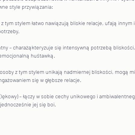
wne style przywiązania:
z tym stylem łatwo nawiązują bliskie relacje, ufają innym i
otrzeby.
ny – charażąkteryzuje się intensywną potrzebą bliskości
 emocjonalną huśtawką.
osoby z tym stylem unikają nadmiernej bliskości, mogą mi
ngażowaniem się w głębsze relacje.
(lękowy) – łączy w sobie cechy unikowego i ambiwalentneg
 jednocześnie jej się boi.