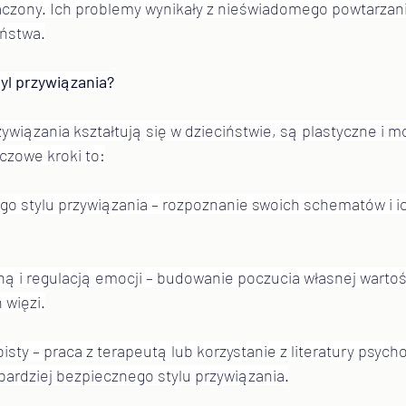
aczony. Ich problemy wynikały z nieświadomego powtarza
iństwa.
yl przywiązania?
zywiązania kształtują się w dzieciństwie, są plastyczne i
czowe kroki to:
o stylu przywiązania – rozpoznanie swoich schematów i i
ą i regulacją emocji – budowanie poczucia własnej warto
 więzi.
bisty – praca z terapeutą lub korzystanie z literatury psyc
rdziej bezpiecznego stylu przywiązania.