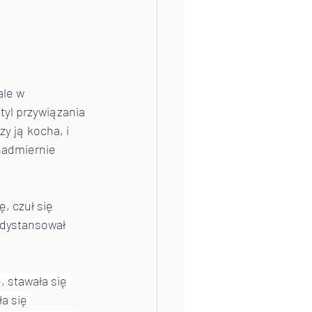
ale w 
tyl przywiązania 
y ją kocha, i 
nadmiernie 
, czuł się 
 dystansował 
 stawała się 
a się 