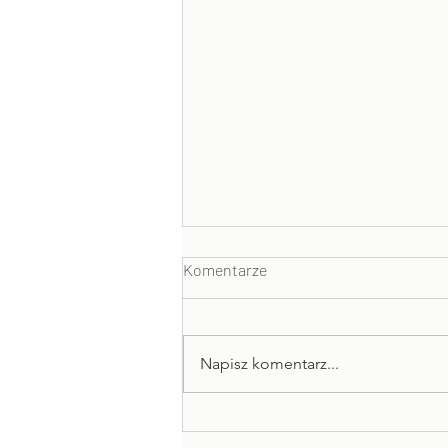
Komentarze
Napisz komentarz...
Rozmawiać skutecznie i
przyjemnie