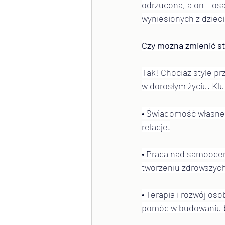
odrzucona, a on – os
wyniesionych z dziec
Czy można zmienić st
Tak! Chociaż style pr
w dorosłym życiu. Klu
• Świadomość własneg
relacje.
• Praca nad samoocen
tworzeniu zdrowszych
• Terapia i rozwój oso
pomóc w budowaniu ba