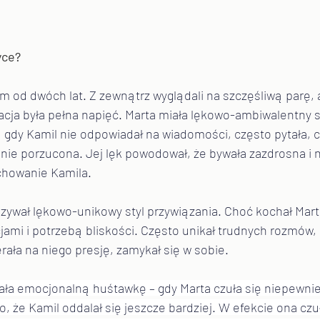
yce?
zem od dwóch lat. Z zewnątrz wyglądali na szczęśliwą parę, 
lacja była pełna napięć. Marta miała lękowo-ambiwalentny s
, gdy Kamil nie odpowiadał na wiadomości, często pytała, cz
anie porzucona. Jej lęk powodował, że bywała zazdrosna i 
chowanie Kamila.
ywał lękowo-unikowy styl przywiązania. Choć kochał Martę
jami i potrzebą bliskości. Często unikał trudnych rozmów,
erała na niego presję, zamykał się w sobie.
ała emocjonalną huśtawkę – gdy Marta czuła się niepewnie,
o, że Kamil oddalał się jeszcze bardziej. W efekcie ona czuł