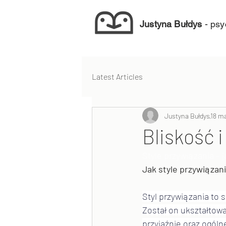
Justyna Bułdys
- psy
Latest Articles
Justyna Bułdys
18 m
Bliskość 
Style przywiązania – 
Jak style przywiązani
Styl przywiązania to 
Został on ukształtowa
przyjaźnie oraz ogól