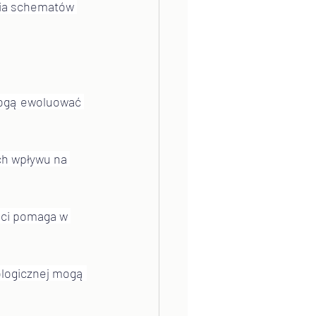
nia schematów 
 mogą ewoluować 
ch wpływu na 
ści pomaga w 
hologicznej mogą 