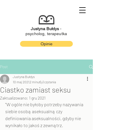
Justyna Bułdys
-
psycholog, terapeutka
Opinie
Post
Justyna Bułdys
10 maj 2021
2 minut(y) czytania
Ciastko zamiast seksu
Zaktualizowano:
1 gru 2021
"W ogóle nie byłoby potrzeby nazywania 
siebie osobą aseksualną czy 
definiowania aseksualności, gdyby nie 
wynikało to jakoś z zewnątrz. 