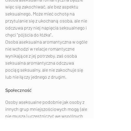
więc się zakochiwać, ale bez aspektu 
seksualnego. Może mieć ochotę na 
przytulanie się z ukochaną osoba, ale nie 
odczuwa przy niej napięcia seksualnego i 
chęci "pójścia do łóżka".
Osoba aseksualna aromantyczna w ogóle 
nie wchodzi w relacje romantyczne 
wynikające z jej potrzeby, zaś osoba 
seksualna aromantyczna odczuwa 
pociąg seksualny, ale nie zakochuje się 
lub nie łączy jednego z drugim.
Społeczność
Osoby aseksualne podobnie jak osoby z 
innych grup mniejszościowych mogą (ale 
nie muszą) uczestniczyć we wspólnych 
inicjatywach, grupach dyskusyjnych, 
grupach wsparcia. Reprezentację asów 