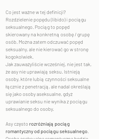
Co jest ważne w tej definicji? 
Rozdzielenie popędu (libido) i pociągu 
seksualnego. Pociąg to popęd 
skierowany na konkretną osobę / grupę 
osób. Można zatem odczuwać popęd 
seksualny, ale nie kierować go w stronę 
kogokolwiek.
Jak zauważyliście wcześniej, nie jest tak, 
że asy nie uprawiają seksu. Istnieją 
osoby, które lubią czynności seksualne 
łącznie z penetracją, ale nadal określają 
się jako osoby aseksualne, gdyż 
uprawianie seksu nie wynika z pociągu 
seksualnego do osoby.
Asy często 
rozróżniają pociąg 
romantyczny od pociągu seksualnego
.
Osoba aseksualna romantyczna będzie 