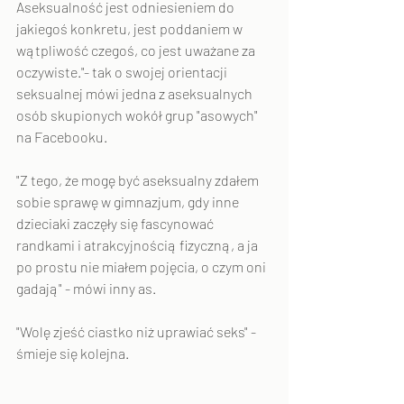
Aseksualność jest odniesieniem do 
jakiegoś konkretu, jest poddaniem w 
wątpliwość czegoś, co jest uważane za 
oczywiste."- tak o swojej orientacji 
seksualnej mówi jedna z aseksualnych 
osób skupionych wokół grup "asowych" 
na Facebooku.
"Z tego, że mogę być aseksualny zdałem 
sobie sprawę w gimnazjum, gdy inne 
dzieciaki zaczęły się fascynować 
randkami i atrakcyjnością fizyczną, a ja 
po prostu nie miałem pojęcia, o czym oni 
gadają" - mówi inny as.
"Wolę zjeść ciastko niż uprawiać seks" - 
śmieje się kolejna.